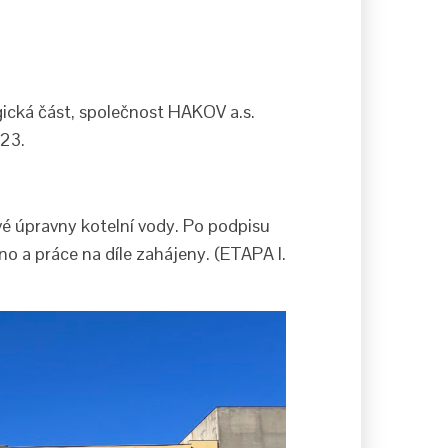
ogická část, společnost HAKOV a.s.
023.
vé úpravny kotelní vody. Po podpisu
 a práce na díle zahájeny. (ETAPA I.