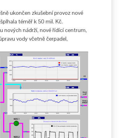
pěšně ukončen zkušební provoz nové
šplhala téměř k 50 mil. Kč.
u nových nádrží, nové řídící centrum,
 úpravu vody včetně čerpadel,