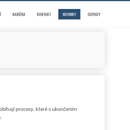
Í
KARIÉRA
KONTAKT
NOVINKY
ODPADY
robíhají procesy, které s ukončením
e.